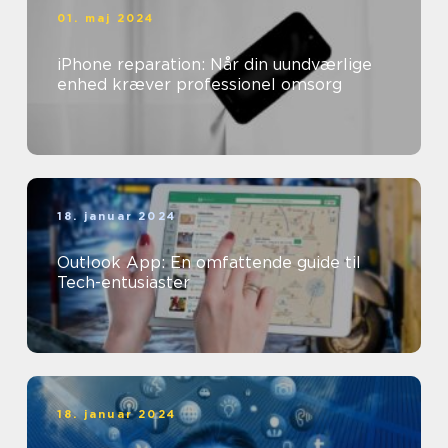
01. maj 2024
iPhone reparation: Når din uundværlige
enhed kræver professionel omsorg
18. januar 2024
Outlook App: En omfattende guide til
Tech-entusiaster
18. januar 2024