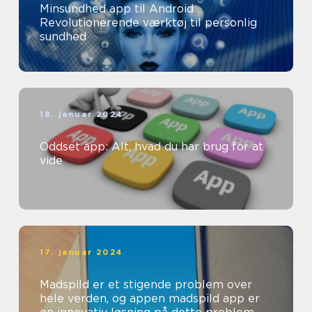
Minsundhed app til Android
Revolutionerende værktøj til personlig
sundhed
18. januar 2024
Oddset app: Alt, hvad du har brug for at
vide
17. januar 2024
Madspild er et stigende problem over
hele verden, og appen madspild app er