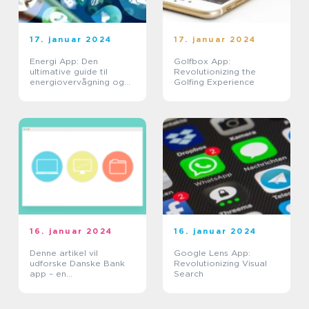
17. januar 2024
17. januar 2024
Energi App: Den
Golfbox App:
ultimative guide til
Revolutionizing the
energiovervågning og
Golfing Experience
besparelse
16. januar 2024
16. januar 2024
Denne artikel vil
Google Lens App:
udforske Danske Bank
Revolutionizing Visual
app – en
Search
mobilapplikation, der er
udviklet af Danske Bank
for at imødekomme