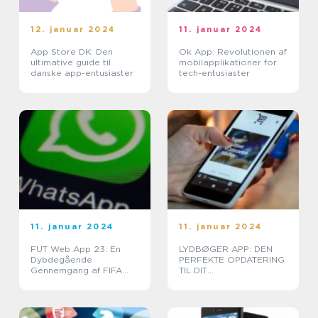
12. januar 2024
11. januar 2024
App Store DK: Den
Ok App: Revolutionen af
ultimative guide til
mobilapplikationer for
danske app-entusiaster
tech-entusiaster
11. januar 2024
11. januar 2024
FUT Web App 23: En
LYDBØGER APP: DEN
Dybdegående
PERFEKTE OPDATERING
Gennemgang af FIFA
TIL DIT
Ultimate Team-
LITTERATURFORBRUG
hjemmesiden for den År
2023