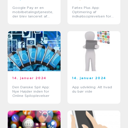
Google Pay er en
Føtex Plus App:
mobilbetalingstjeneste,
Optimering af
der blev lanceret af
indkøbsoplevelsen for
Google i 2015
Tech-entusiaster
14. januar 2024
14. januar 2024
Den Danske Spil App:
App udvikling: Alt hvad
Nye Højder inden for
du bør vide
Online Spiloplevelser