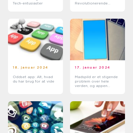
Tech-entusiaster
Revolutionerende
værktøj til personlig
sundhed
18. januar 2024
17. januar 2024
Oddset app: Alt, hvad
Madspild er et stigende
du har brug for at vide
problem over hele
verden, og appen
madspild app er en
innovativ løsning på
dette problem