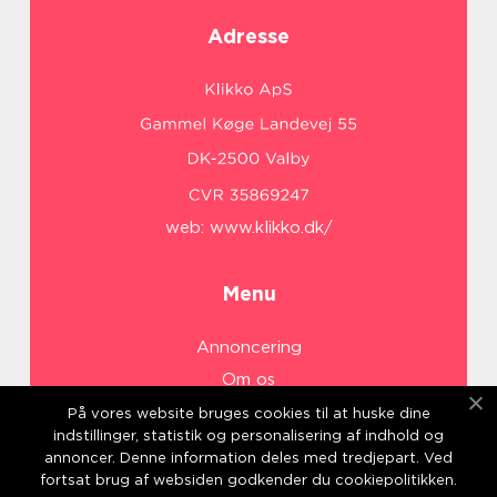
Adresse
web:
www.klikko.dk/
Menu
Annoncering
Om os
Cookies
På vores website bruges cookies til at huske dine
indstillinger, statistik og personalisering af indhold og
Kontakt os
annoncer. Denne information deles med tredjepart. Ved
Sitemap
fortsat brug af websiden godkender du cookiepolitikken.