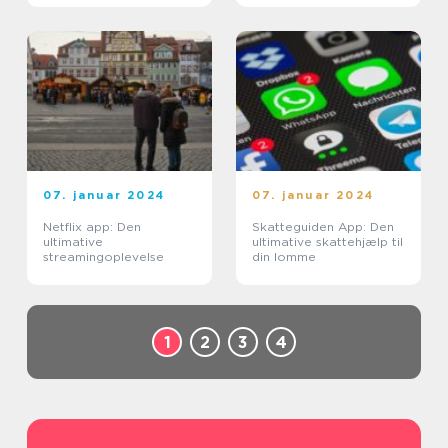
07. januar 2024
07. januar 2024
Netflix app: Den
Skatteguiden App: Den
ultimative
ultimative skattehjælp til
streamingoplevelse
din lomme
1
2
3
4