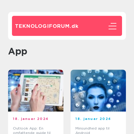
TEKNOLOGIFORUM.
dk
App
18. januar 2024
18. januar 2024
Outlook App: En
Minsundhed app til
omfattende guide til
Android