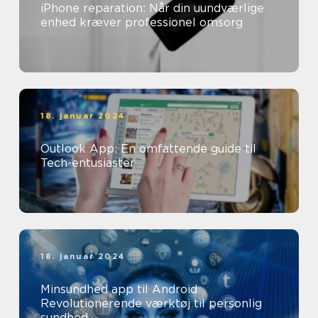
iPhone reparation: Når din uundværlige
enhed kræver professionel omsorg
18. januar 2024
Outlook App: En omfattende guide til
Tech-entusiaster
18. januar 2024
Minsundhed app til Android
Revolutionerende værktøj til personlig
sundhed