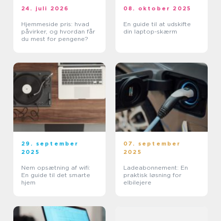
24. juli 2026
08. oktober 2025
Hjemmeside pris: hvad
En guide til at udskifte
påvirker, og hvordan får
din laptop-skærm
du mest for pengene?
29. september
07. september
2025
2025
Nem opsætning af wifi:
Ladeabonnement: En
En guide til det smarte
praktisk løsning for
hjem
elbilejere