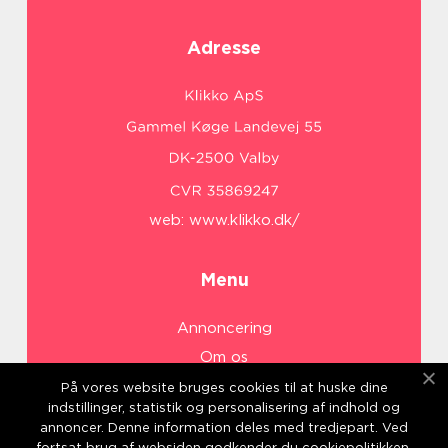
Adresse
web:
www.klikko.dk/
Menu
Annoncering
Om os
Cookies
På vores website bruges cookies til at huske dine
indstillinger, statistik og personalisering af indhold og
Kontakt os
annoncer. Denne information deles med tredjepart. Ved
Sitemap
fortsat brug af websiden godkender du cookiepolitikken.