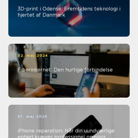
3D-print i Odense: Fremtidens teknologi i
hjertet af Danmark
02. maj 2024
Fiberinternet: Den hurtige forbindelse
01. maj 2024
iPhone reparation: Når din uundværlige
enhed kræver professionel omsorg