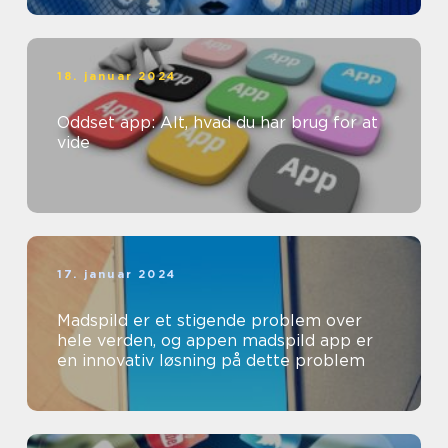
18. januar 2024
Oddset app: Alt, hvad du har brug for at
vide
17. januar 2024
Madspild er et stigende problem over
hele verden, og appen madspild app er
en innovativ løsning på dette problem