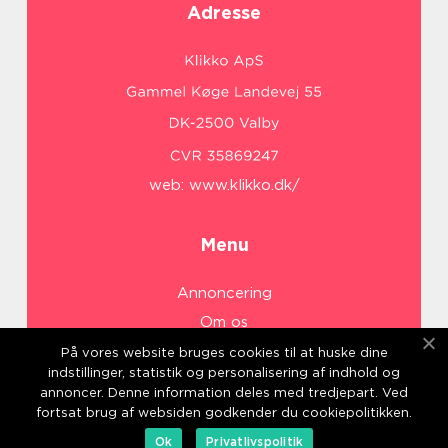
Adresse
web:
www.klikko.dk/
Menu
Annoncering
Om os
Cookies
På vores website bruges cookies til at huske dine
indstillinger, statistik og personalisering af indhold og
Kontakt os
annoncer. Denne information deles med tredjepart. Ved
Sitemap
fortsat brug af websiden godkender du cookiepolitikken.
Ok
Privatlivspolitik