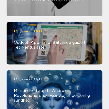
18. januar 2024
Outlook App: En omfattende guide til
Tech-entusiaster
18. januar 2024
Minsundhed app til Android
Revolutionerende værktøj til personlig
sundhed