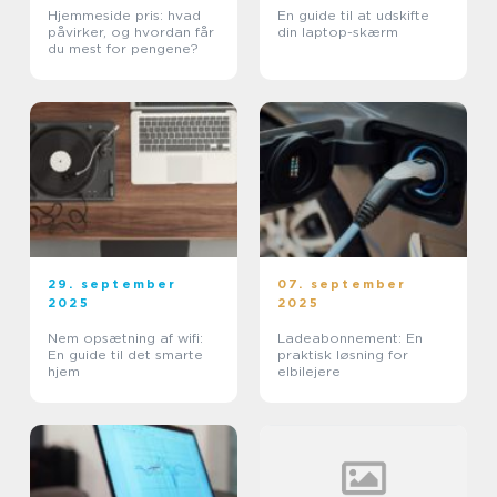
Hjemmeside pris: hvad
En guide til at udskifte
påvirker, og hvordan får
din laptop-skærm
du mest for pengene?
29. september
07. september
2025
2025
Nem opsætning af wifi:
Ladeabonnement: En
En guide til det smarte
praktisk løsning for
hjem
elbilejere