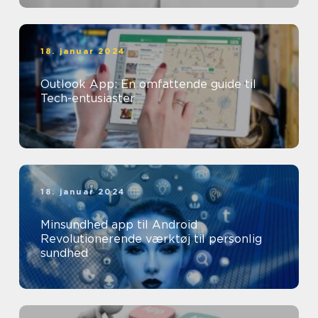
18. januar 2024
Outlook App: En omfattende guide til
Tech-entusiaster
18. januar 2024
Minsundhed app til Android
Revolutionerende værktøj til personlig
sundhed