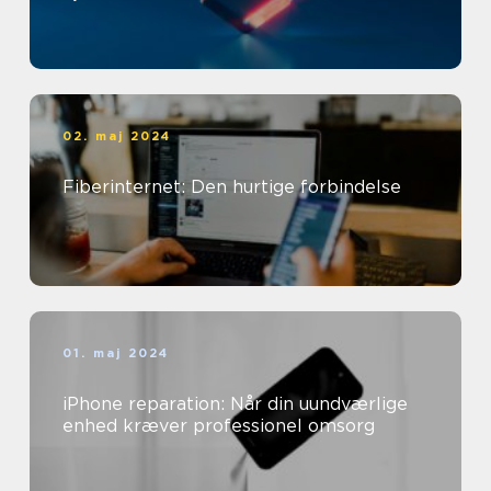
02. maj 2024
Fiberinternet: Den hurtige forbindelse
01. maj 2024
iPhone reparation: Når din uundværlige
enhed kræver professionel omsorg