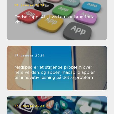
18. januar 2024
Oddset app: Alt, hvad du har brug for at
vide
17. januar 2024
Madspild er et stigende problem over
hele verden, og appen madspild app er
en innovativ løsning på dette problem
17. januar 2024