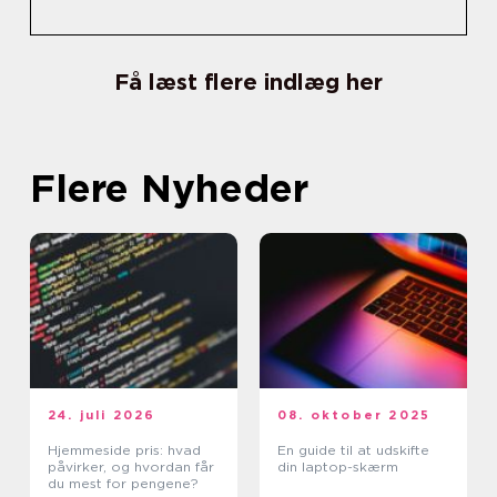
Få læst flere indlæg her
Flere Nyheder
24. juli 2026
08. oktober 2025
Hjemmeside pris: hvad
En guide til at udskifte
påvirker, og hvordan får
din laptop-skærm
du mest for pengene?