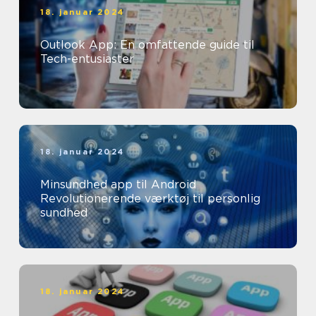
18. januar 2024
Outlook App: En omfattende guide til
Tech-entusiaster
18. januar 2024
Minsundhed app til Android
Revolutionerende værktøj til personlig
sundhed
18. januar 2024