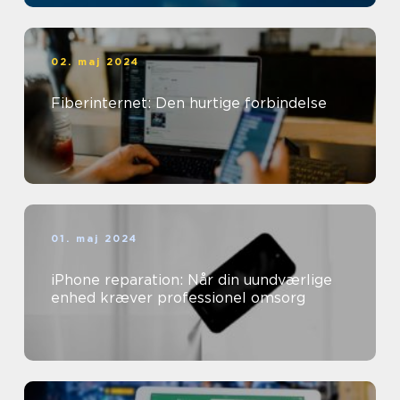
02. maj 2024
Fiberinternet: Den hurtige forbindelse
01. maj 2024
iPhone reparation: Når din uundværlige
enhed kræver professionel omsorg