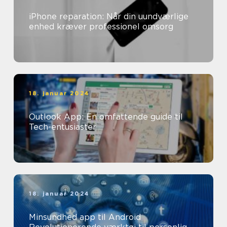
iPhone reparation: Når din uundværlige
enhed kræver professionel omsorg
18. januar 2024
Outlook App: En omfattende guide til
Tech-entusiaster
18. januar 2024
Minsundhed app til Android