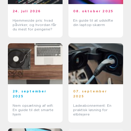
24. juli 2026
08. oktober 2025
Hjemmeside pris: hvad
En guide til at udskifte
påvirker, og hvordan får
din laptop-skærm
du mest for pengene?
29. september
07. september
2025
2025
Nem opsætning af wifi:
Ladeabonnement: En
En guide til det smarte
praktisk løsning for
hjem
elbilejere