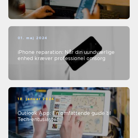
01. maj 2024
iPhone reparation: Når din uundværlige
enhed kræver professionel omsorg
18. januar 2024
Outlook App: En omfattende guide til
Tech-entusiaster