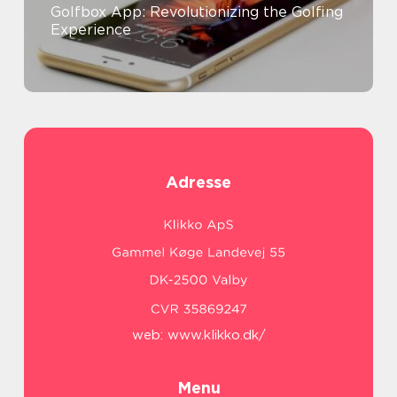
Golfbox App: Revolutionizing the Golfing
Experience
Adresse
web:
www.klikko.dk/
Menu