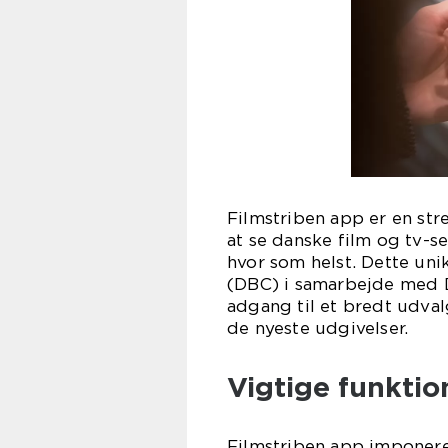
Filmstriben app er en st
at se danske film og tv-s
hvor som helst. Dette uni
(DBC) i samarbejde med D
adgang til et bredt udvalg
de nyeste udgivelser.
Vigtige funkti
Filmstriben app imponere