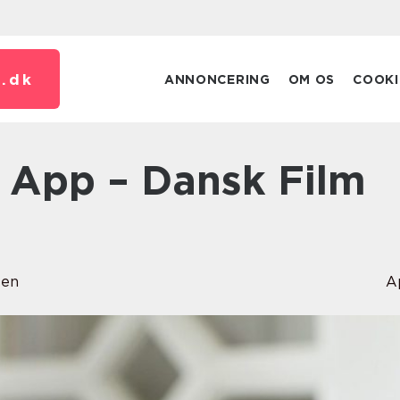
.
dk
ANNONCERING
OM OS
COOKI
sen
A