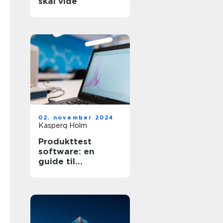
skal vide
02. november 2024
Kasperq Holm
Produkttest
software: en
guide til
effektivitet og
kvalitet