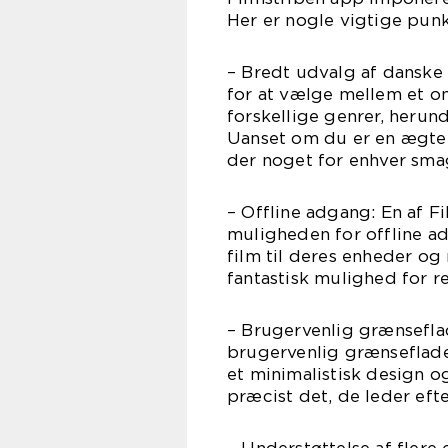
Her er nogle vigtige pun
– Bredt udvalg af danske
for at vælge mellem et o
forskellige genrer, heru
Uanset om du er en ægte c
der noget for enhver sma
– Offline adgang: En af F
muligheden for offline a
film til deres enheder og
fantastisk mulighed for r
– Brugervenlig grænseflad
brugervenlig grænseflade
et minimalistisk design o
præcist det, de leder efte