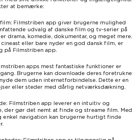
kter at bemærke:
 film: Filmstriben app giver brugerne mulighed
mfattende udvalg af danske film og tv-serier på
nder drama, komedie, dokumentar, og meget mere.
ineast eller bare nyder en god dansk film, er
g på Filmstriben app.
ilmstriben apps mest fantastiske funktioner er
dgang. Brugerne kan downloade deres foretrukne
 nyde dem uden internetforbindelse. Dette er en
ejser eller steder med dårlig netværksdækning.
e: Filmstriben app leverer en intuitiv og
, der gør det nemt at finde og streame film. Med
g enkel navigation kan brugerne hurtigt finde
r.