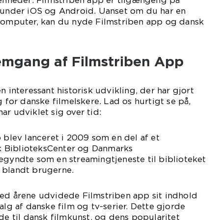
 enheder: Filmstriben app er tilgængelig på
erunder iOS og Android. Uanset om du har en
 computer, kan du nyde Filmstriben app og dansk
emgang af Filmstriben App
n interessant historisk udvikling, der har gjort
g for danske filmelskere. Lad os hurtigt se på,
ar udviklet sig over tid:
p blev lanceret i 2009 som en del af et
 BiblioteksCenter og Danmarks
egyndte som en streamingtjeneste til biblioteket
 blandt brugerne.
Med årene udvidede Filmstriben app sit indhold
alg af danske film og tv-serier. Dette gjorde
lde til dansk filmkunst, og dens popularitet