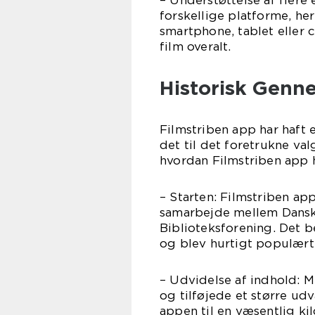
– Understøttelse af flere
forskellige platforme, h
smartphone, tablet eller
film overalt.
Historisk Genn
Filmstriben app har haft e
det til det foretrukne val
hvordan Filmstriben app h
– Starten: Filmstriben ap
samarbejde mellem Dansk
Biblioteksforening. Det b
og blev hurtigt populært
– Udvidelse af indhold: 
og tilføjede et større udv
appen til en væsentlig ki