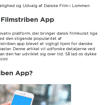
elighed og Udvalg af Danske Film i Lommen
l Filmstriben App
ovativ platform, der bringer dansk filmkunst lige
ed den stigende popularitet af
mstriben app blevet et vigtigt hjem for danske
aster. Denne artikel vil udforske detaljerne ved
n den har udviklet sig over tid. Så lad os dykke
ilm!
riben App?