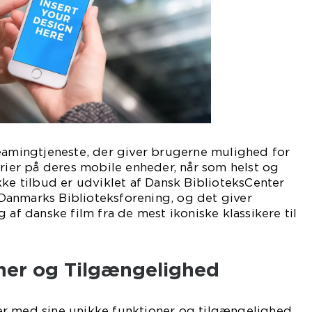
reamingtjeneste, der giver brugerne mulighed for
erier på deres mobile enheder, når som helst og
kke tilbud er udviklet af Dansk BiblioteksCenter
anmarks Biblioteksforening, og det giver
 af danske film fra de mest ikoniske klassikere til
oner og Tilgængelighed
r med sine unikke funktioner og tilgængelighed.