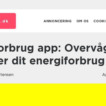
.
dk
ANNONCERING
OM OS
COOKI
er dit energiforbrug
rtensen
A