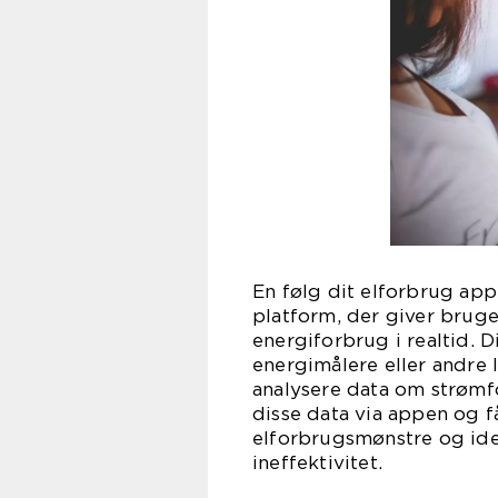
En følg dit elforbrug app
platform, der giver brug
energiforbrug i realtid. D
energimålere eller andre 
analysere data om strømf
disse data via appen og f
elforbrugsmønstre og ide
ineffektivitet.