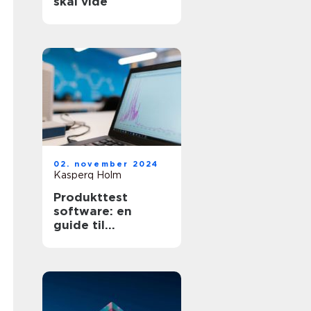
skal vide
02. november 2024
Kasperq Holm
Produkttest
software: en
guide til
effektivitet og
kvalitet