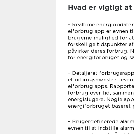
Hvad er vigtigt at
– Realtime energiopdateri
elforbrug app er evnen til
brugerne mulighed for at
forskellige tidspunkter a
påvirker deres forbrug. 
for energiforbruget og s
– Detaljeret forbrugsrapp
elforbrugsmønstre, levere
elforbrug apps. Rapporten
forbrug over tid, sammenl
energislugere. Nogle apps
energiforbruget baseret 
– Brugerdefinerede alarm
evnen til at indstille ala