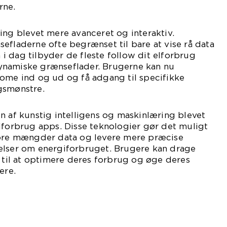
rne.
ing blevet mere avanceret og interaktiv.
efladerne ofte begrænset til bare at vise rå data
en i dag tilbyder de fleste follow dit elforbrug
ynamiske grænseflader. Brugerne kan nu
oome ind og ud og få adgang til specifikke
gsmønstre.
n af kunstig intelligens og maskinlæring blevet
lforbrug apps. Disse teknologier gør det muligt
tore mængder data og levere mere præcise
elser om energiforbruget. Brugere kan drage
r til at optimere deres forbrug og øge deres
ere.