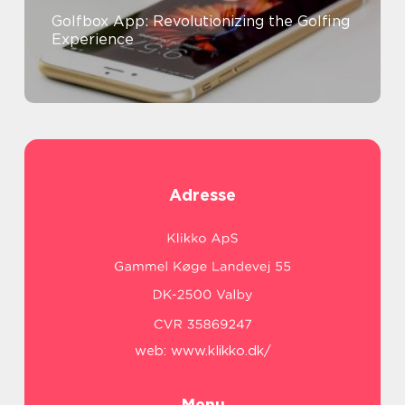
Golfbox App: Revolutionizing the Golfing
Experience
Adresse
web:
www.klikko.dk/
Menu