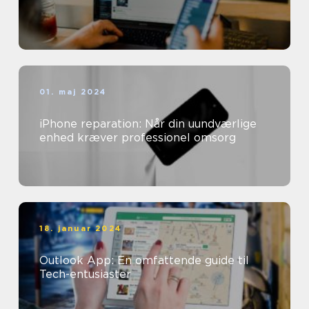
01. maj 2024
iPhone reparation: Når din uundværlige
enhed kræver professionel omsorg
18. januar 2024
Outlook App: En omfattende guide til
Tech-entusiaster