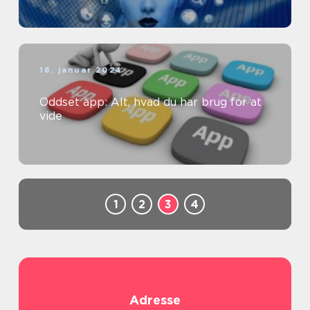
18. januar 2024
Oddset app: Alt, hvad du har brug for at
vide
1
2
3
4
Adresse