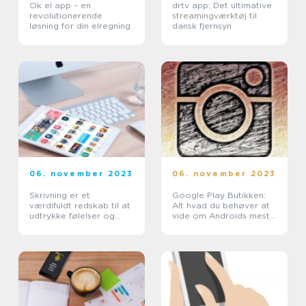
Ok el app – en
drtv app: Det ultimative
revolutionerende
streamingværktøj til
løsning for din elregning
dansk fjernsyn
06. november 2023
06. november 2023
Skrivning er et
Google Play Butikken:
værdifuldt redskab til at
Alt hvad du behøver at
udtrykke følelser og
vide om Androids mest
formidle information til
populære app-butik
forskellige målgrupper