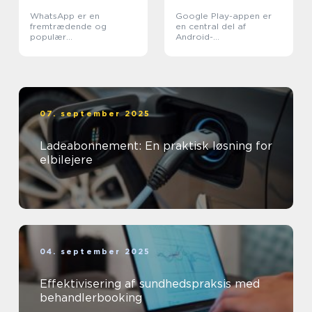
WhatsApp er en
Google Play-appen er
fremtrædende og
en central del af
populær
Android-
kommunikationsapplikati
operativsystemet og er
on, der er blevet en
en af de mest populære
hjørnesten i vores
appbutikker på
moderne digitale livsstil
markedet
07. september 2025
Ladeabonnement: En praktisk løsning for
elbilejere
04. september 2025
Effektivisering af sundhedspraksis med
behandlerbooking