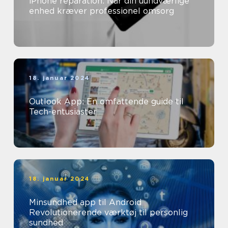
iPhone reparation: Når din uundværlige
enhed kræver professionel omsorg
18. januar 2024
Outlook App: En omfattende guide til
Tech-entusiaster
18. januar 2024
Minsundhed app til Android
Revolutionerende værktøj til personlig
sundhed