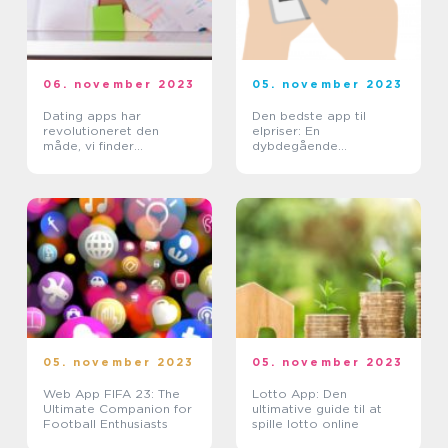
06. november 2023
05. november 2023
Dating apps har
Den bedste app til
revolutioneret den
elpriser: En
måde, vi finder
dybdegående
kærlighed og
anmeldelse
forbindelser på i det
moderne samfund
05. november 2023
05. november 2023
Web App FIFA 23: The
Lotto App: Den
Ultimate Companion for
ultimative guide til at
Football Enthusiasts
spille lotto online