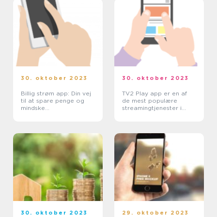
30. oktober 2023
30. oktober 2023
Billig strøm app: Din vej
TV2 Play app er en af
til at spare penge og
de mest populære
mindske
streamingtjenester i
miljøpåvirkningen
Danmark, der giver
brugerne mulighed for
at streame deres
yndlings-tv-programmer,
film og ...
30. oktober 2023
29. oktober 2023