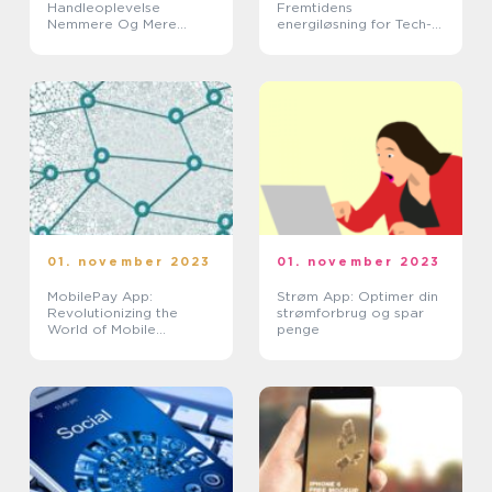
Handleoplevelse
Fremtidens
Nemmere Og Mere
energiløsning for Tech-
Effektiv
entusiaster
01. november 2023
01. november 2023
MobilePay App:
Strøm App: Optimer din
Revolutionizing the
strømforbrug og spar
World of Mobile
penge
Payments