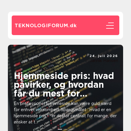
TEKNOLOGIFORUM.
dk
24. juli 2026
Jannik Hansen
Hjemmeside pris: hvad
påvirker, og hvordan
får du mest for
pengene?
En professionel hjemmeside kan være guld værd
for enhver virksomhed. Spørgsmålet “Hvad er en
hjemmeside pris?” er derfor centralt for mange, der
ønsker at t...