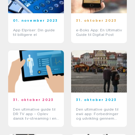
01. november 2023
31. oktober 2023
App Elpriser: Din guide
e-Boks App: En Ultimativ
til billigere el
Guide til Digital Post
31. oktober 2023
31. oktober 2023
Den ultimative guide til
Den ultimative guide til
DR TV app – Oplev
ewii app: Forbedringer
dansk tv-streaming i en
og udvikling gennem
helt ny dimension
tiden