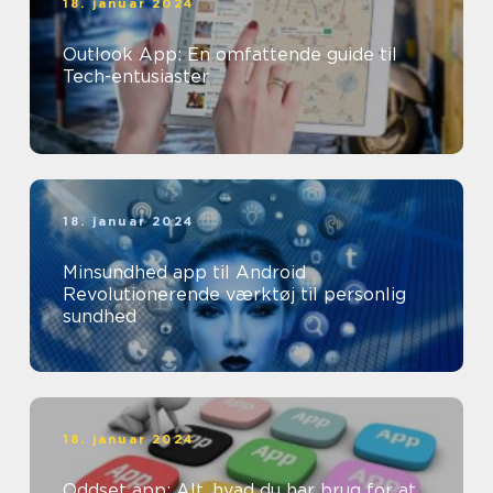
18. januar 2024
Outlook App: En omfattende guide til
Tech-entusiaster
18. januar 2024
Minsundhed app til Android
Revolutionerende værktøj til personlig
sundhed
18. januar 2024
Oddset app: Alt, hvad du har brug for at