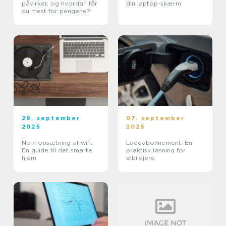
påvirker, og hvordan får
din laptop-skærm
du mest for pengene?
29. september
07. september
2025
2025
Nem opsætning af wifi:
Ladeabonnement: En
En guide til det smarte
praktisk løsning for
hjem
elbilejere