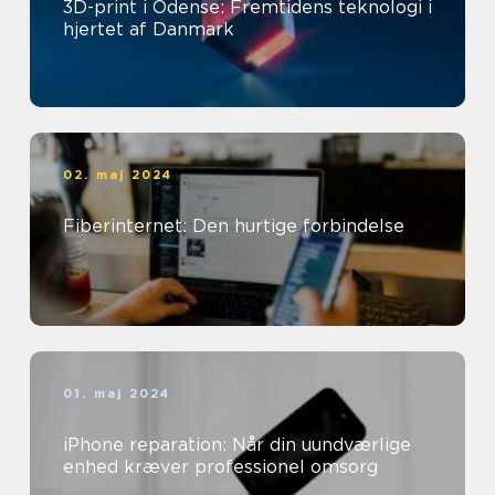
3D-print i Odense: Fremtidens teknologi i
hjertet af Danmark
02. maj 2024
Fiberinternet: Den hurtige forbindelse
01. maj 2024
iPhone reparation: Når din uundværlige
enhed kræver professionel omsorg