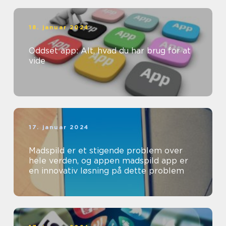
18. januar 2024
Oddset app: Alt, hvad du har brug for at
vide
17. januar 2024
Madspild er et stigende problem over
hele verden, og appen madspild app er
en innovativ løsning på dette problem