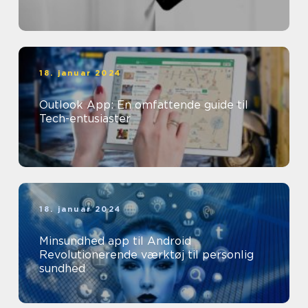
18. januar 2024
Outlook App: En omfattende guide til
Tech-entusiaster
18. januar 2024
Minsundhed app til Android
Revolutionerende værktøj til personlig
sundhed